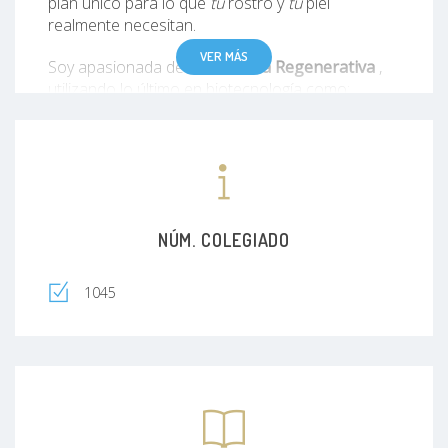
plan único para lo que
tu
rostro y
tu
piel
realmente necesitan.
VER MÁS
Soy apasionada de la
Medicina Regenerativa
,
utilizando lo último en biotecnología como:
Exosomas y Células Madre:
Para una
reparación celular profunda (facial y
capilar).
Fibroblastos Autólogos:
El estándar de
oro para recuperar la firmeza natural.
NÚM. COLEGIADO
Armonización Facial:
Uso experto de
1045
Bótox, Ácido Hialurónico y Peelings para
resultados frescos y naturales.
Bienestar Interior:
Sueroterapia para
revitalizar tu organismo desde la primera
gota.