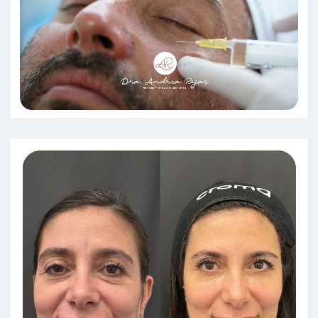
Resalto la combinación entre
experticia y empatía son dos
variables muy potentes.
Paciente
Excelente em todos los aspectos.
Felicitaciones! La atención y la
puntualidad fueron muy buenas y
el conocimiento de la doctora me
hizo sentir tranquilo en mi visita