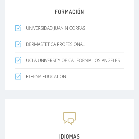
Mi mayor satisfacción es ver cómo mis pacientes
recuperan su confianza con resultados que no
FORMACIÓN
se ven 'exagerados', sino sencillamente
descansados ​​y radiantes.
UNIVERSIDAD JUAN N CORPAS
Permíteme cuidar de ti. Hagamos que tu piel
cuente tu mejor historia.
"
DERMASTETICA PROFESIONAL
UCLA UNIVERSITY OF CALIFORNIA LOS ANGELES
ETERNA EDUCATION
IDIOMAS